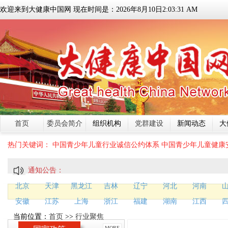
欢迎来到大健康中国网 现在时间是：
2026
年
8
月
10
日
2:03:31 AM
首页
委员会简介
组织机构
党群建设
新闻动态
大
热门关键词：
中国青少年儿童行业诚信公约体系
中国青少年儿童健康
通知公告：
北京
天津
黑龙江
吉林
辽宁
河北
河南
安徽
江苏
上海
浙江
福建
湖南
江西
当前位置：
首页
>>
行业聚焦
MORE