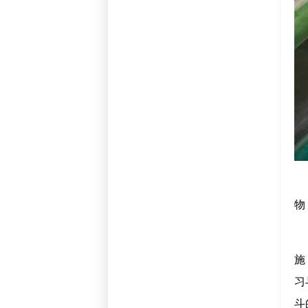
物
施
习
斗