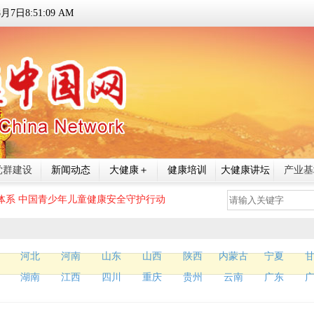
8
月
7
日
8:51:11 AM
党群建设
新闻动态
大健康＋
健康培训
大健康讲坛
产业基
体系
中国青少年儿童健康安全守护行动
河北
河南
山东
山西
陕西
内蒙古
宁夏
湖南
江西
四川
重庆
贵州
云南
广东