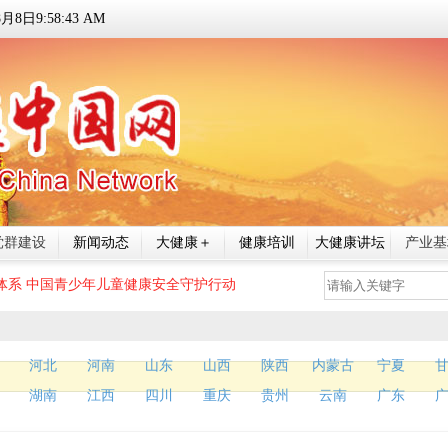
8
月
8
日
9:58:44 AM
党群建设
新闻动态
大健康＋
健康培训
大健康讲坛
产业基
体系
中国青少年儿童健康安全守护行动
河北
河南
山东
山西
陕西
内蒙古
宁夏
湖南
江西
四川
重庆
贵州
云南
广东