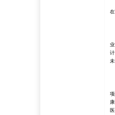
在
业
计
未
项
康
医