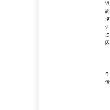
遇
岗
培
训
提
因
作
传