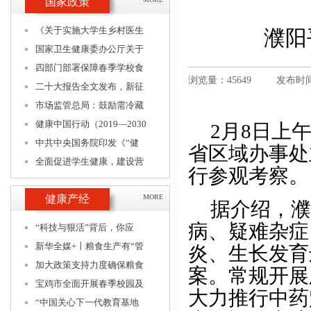
国家政策
《关于实施大学生乡村医生
濮阳
国家卫生健康委办公厅关于
四部门部署保障春季学校食
浏览量：45649
发布时间：
二十大报告全文发布，新征
市场监管总局：鼓励需冷藏
健康中国行动（2019—2030
2月8日上
中共中央国务院印发《“健
省区域办事处
全面促进学生健康，建设营
行参观考察。
健康产经
MORE
据介绍，濮
病、疑难杂症
“科技与狠活”背后，你应
新华全媒+丨粮食生产有“管
炎、生长发育
加大政策支持力度确保粮食
案。常规开展
宝鸡市全面开展春季校园及
大力推行中药
“中国关心下一代教育基地