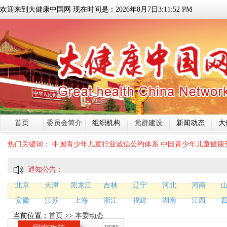
欢迎来到大健康中国网 现在时间是：
2026
年
8
月
7
日
3:11:52 PM
首页
委员会简介
组织机构
党群建设
新闻动态
大
热门关键词：
中国青少年儿童行业诚信公约体系
中国青少年儿童健康
通知公告：
北京
天津
黑龙江
吉林
辽宁
河北
河南
安徽
江苏
上海
浙江
福建
湖南
江西
当前位置：
首页
>>
本委动态
MORE