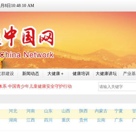
8
月
8
日
10:48:11 AM
党群建设
新闻动态
大健康＋
健康培训
大健康讲坛
产业基
体系
中国青少年儿童健康安全守护行动
河北
河南
山东
山西
陕西
内蒙古
宁夏
湖南
江西
四川
重庆
贵州
云南
广东