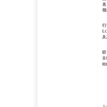
名
领
行
L
及
听
呈
始
上