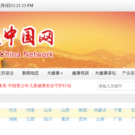
8
月
6
日
11:21:14 PM
党群建设
新闻动态
大健康＋
健康培训
大健康讲坛
产业基
体系
中国青少年儿童健康安全守护行动
河北
河南
山东
山西
陕西
内蒙古
宁夏
湖南
江西
四川
重庆
贵州
云南
广东