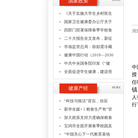
国家政策
《关于实施大学生乡村医生
国家卫生健康委办公厅关于
四部门部署保障春季学校食
浏
二十大报告全文发布，新征
市场监管总局：鼓励需冷藏
健康中国行动（2019—2030
中共中央国务院印发《“健
中
全面促进学生健康，建设营
授
任
健康产经
MORE
镇
人
“科技与狠活”背后，你应
行
新华全媒+丨粮食生产有“管
加大政策支持力度确保粮食
宝鸡市全面开展春季校园及
“中国关心下一代教育基地