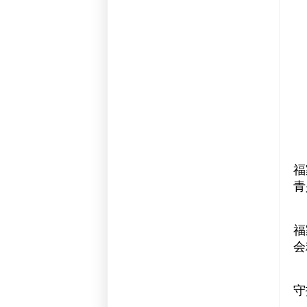
福
青
福
会
守