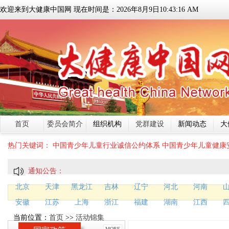
欢迎来到大健康中国网 现在时间是：
2026
年
8
月
9
日
10:43:16 AM
首页
委员会简介
组织机构
党群建设
新闻动态
大
热门关键词：
中国青少年儿童行业诚信公约体系
中国青少年儿童健康
通知公告：
北京
天津
黑龙江
吉林
辽宁
河北
河南
安徽
江苏
上海
浙江
福建
湖南
江西
当前位置：
首页
>>
活动锦集
MORE