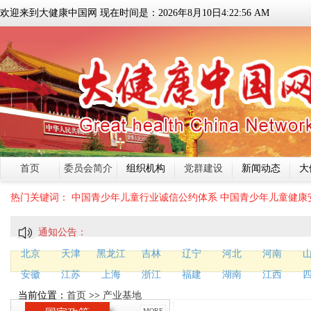
欢迎来到大健康中国网 现在时间是：
2026
年
8
月
10
日
4:22:57 AM
首页
委员会简介
组织机构
党群建设
新闻动态
大
热门关键词：
中国青少年儿童行业诚信公约体系
中国青少年儿童健康
通知公告：
北京
天津
黑龙江
吉林
辽宁
河北
河南
安徽
江苏
上海
浙江
福建
湖南
江西
当前位置：
首页
>>
产业基地
MORE