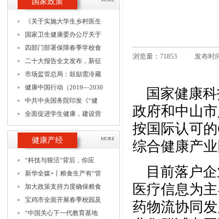
国家政策
《关于实施大学生乡村医生
国家卫生健康委办公厅关于
四部门部署保障春季学校食
浏览量：71853
发布时间：
二十大报告全文发布，新征
市场监管总局：鼓励需冷藏
健康中国行动（2019—2030
国家健康科
中共中央国务院印发《“健
政府和中山市
全面促进学生健康，建设营
按国际认可的G
健康产经
MORE
综合健康产业
“科技与狠活”背后，你应
目前落户企业
新华全媒+丨粮食生产有“管
医疗信息为主
加大政策支持力度确保粮食
宝鸡市全面开展春季校园及
药物流协同发
“中国关心下一代教育基地