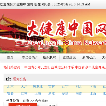
欢迎来到大健康中国网 现在时间是：
2026
年
8
月
9
日
8:15:00 AM
首页
委员会简介
组织机构
党群建设
新闻动态
大
热门关键词：
中国青少年儿童行业诚信公约体系
中国青少年儿童健康
通知公告：
北京
天津
黑龙江
吉林
辽宁
河北
河南
安徽
江苏
上海
浙江
福建
湖南
江西
当前位置：
首页
>>
合作单位
MORE