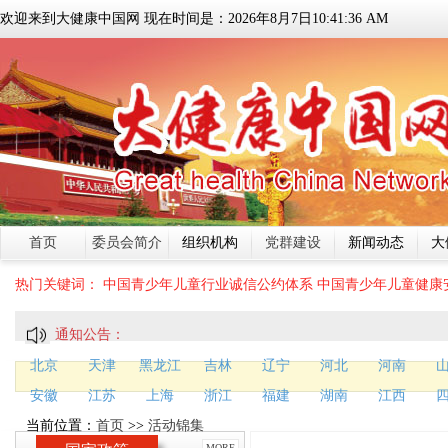
欢迎来到大健康中国网 现在时间是：
2026
年
8
月
7
日
10:41:36 AM
首页
委员会简介
组织机构
党群建设
新闻动态
大
热门关键词：
中国青少年儿童行业诚信公约体系
中国青少年儿童健康
通知公告：
北京
天津
黑龙江
吉林
辽宁
河北
河南
安徽
江苏
上海
浙江
福建
湖南
江西
当前位置：
首页
>>
活动锦集
MORE