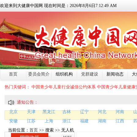
欢迎来到大健康中国网 现在时间是：
2026
年
8
月
6
日
7:12:50 AM
首页
委员会简介
组织机构
党群建设
新闻动态
大
热门关键词：
中国青少年儿童行业诚信公约体系
中国青少年儿童健康
通知公告：
北京
天津
黑龙江
吉林
辽宁
河北
河南
安徽
江苏
上海
浙江
福建
湖南
江西
当前位置：
首页
>> 搜索 >> 无人机
MORE