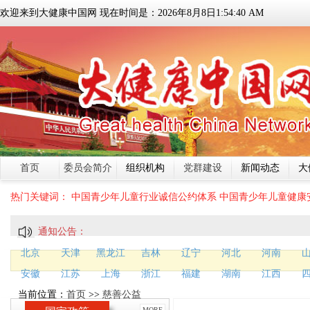
欢迎来到大健康中国网 现在时间是：
2026
年
8
月
8
日
1:54:41 AM
首页
委员会简介
组织机构
党群建设
新闻动态
大
热门关键词：
中国青少年儿童行业诚信公约体系
中国青少年儿童健康
通知公告：
北京
天津
黑龙江
吉林
辽宁
河北
河南
安徽
江苏
上海
浙江
福建
湖南
江西
当前位置：
首页
>>
慈善公益
MORE