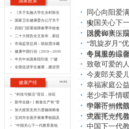
国家政策
同心向阳爱满
《关于实施大学生乡村医生
国家卫生健康委办公厅关于
中国关心下
实
四部门部署保障春季学校食
以爱御寒，
团携10大医
二十大报告全文发布，新征
“凯旋岁月”
市场监管总局：鼓励需冷藏
健康中国行动（2019—2030
冬日里的温馨
专属服务综
中共中央国务院印发《“健
致敬可爱的
全面促进学生健康，建设营
今麦郎关爱
健康产经
MORE
幸福家庭公
老少牵手情
“科技与狠活”背后，你应
新华全媒+丨粮食生产有“管
中国下一代教
学举行捐赠
加大政策支持力度确保粮食
中国下一代
式在托克托
宝鸡市全面开展春季校园及
中国下一代
“中国关心下一代教育基地